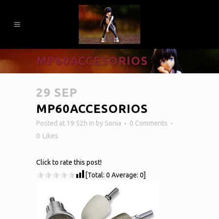
MP60ACCESORIOS
29 SEP
MP60ACCESORIOS
Posted at 19:52h
in
by
Sonia
0 Comments
0
Likes
Click to rate this post!
[Total:
0
Average:
0
]