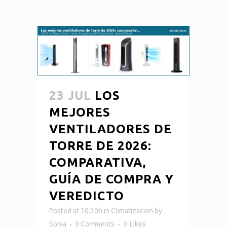
23 JUL
LOS
MEJORES
VENTILADORES DE
TORRE DE 2026:
COMPARATIVA,
GUÍA DE COMPRA Y
VEREDICTO
Posted at 20:20h
in
Climatizacion
by
Sonia
0 Comments
0
Likes