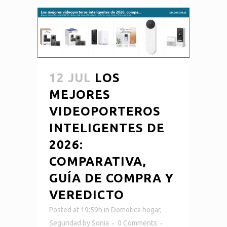
12 JUL
LOS
MEJORES
VIDEOPORTEROS
INTELIGENTES DE
2026:
COMPARATIVA,
GUÍA DE COMPRA Y
VEREDICTO
Posted at 19:59h
in
Domotica hogar
,
Seguridad
by
Sonia
0 Comments