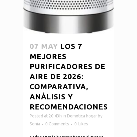
07 MAY
LOS 7
MEJORES
PURIFICADORES DE
AIRE DE 2026:
COMPARATIVA,
ANÁLISIS Y
RECOMENDACIONES
Posted at 20:43h
in
Domotica hogar
by
Sonia
0 Comments
0
Likes