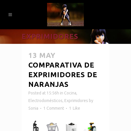
EXPRIMIDORES
13 MAY
COMPARATIVA DE
EXPRIMIDORES DE
NARANJAS
Posted at 15:56h
in
Cocina
,
Electrodomésticos
,
Exprimidores
by
Sonia
1 Comment
1
Like