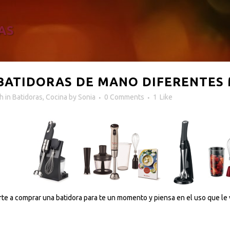
AS
BATIDORAS DE MANO DIFERENTES
7h
in
Batidoras
,
Cocina
by
Sonia
0 Comments
1
Like
rte a comprar una batidora para te un momento y piensa en el uso que le v