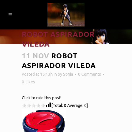
ROBOT ASPIRADOR
VILEDA
11 NOV
ROBOT
ASPIRADOR VILEDA
Posted at 15:13h
in
by
Sonia
0 Comments
0
Likes
Click to rate this post!
[Total:
0
Average:
0
]