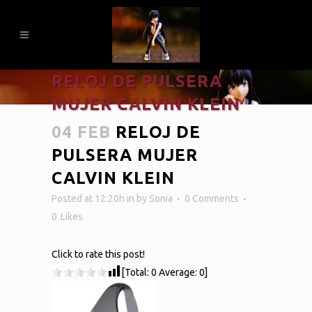
RELOJ DE PULSERA
MUJER CALVIN KLEIN
04 FEB
RELOJ DE
PULSERA MUJER
CALVIN KLEIN
Posted at 12:20h
in
by
Sonia
0 Comments
0
Likes
Click to rate this post!
[Total:
0
Average:
0
]