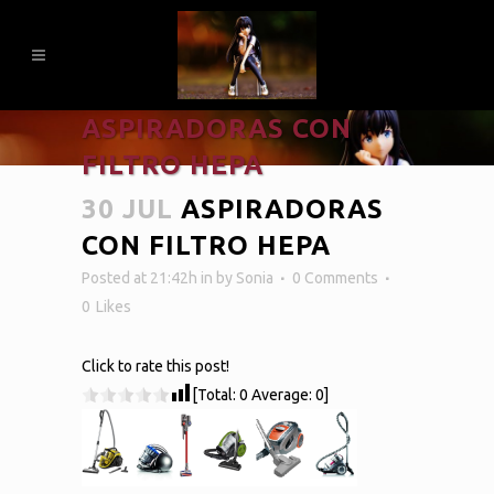
ASPIRADORAS CON
FILTRO HEPA
30 JUL
ASPIRADORAS
CON FILTRO HEPA
Posted at 21:42h
in
by
Sonia
0 Comments
0
Likes
Click to rate this post!
[Total:
0
Average:
0
]