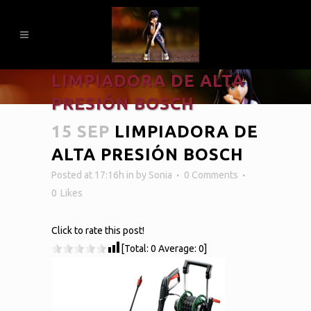
LIMPIADORA DE ALTA
PRESIÓN BOSCH
15 SEP
LIMPIADORA DE
ALTA PRESIÓN BOSCH
Posted at 17:16h
in
by
Sonia
0 Comments
0
Likes
Click to rate this post!
[Total:
0
Average:
0
]