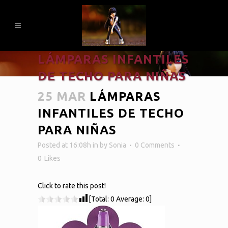
LÁMPARAS INFANTILES
DE TECHO PARA NIÑAS
25 MAR
LÁMPARAS
INFANTILES DE TECHO
PARA NIÑAS
Posted at 16:08h
in
by
Sonia
0 Comments
0
Likes
Click to rate this post!
[Total:
0
Average:
0
]