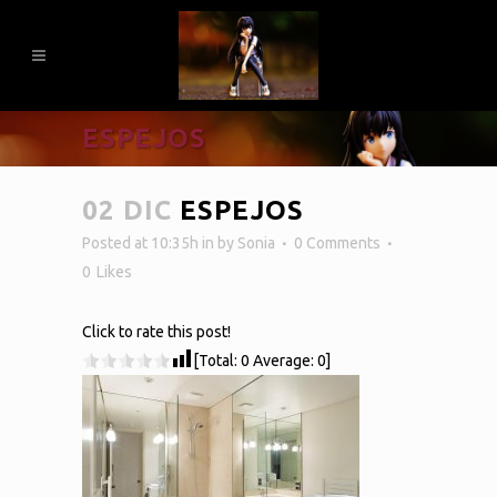
ESPEJOS
02 DIC
ESPEJOS
Posted at 10:35h
in
by
Sonia
0 Comments
0
Likes
Click to rate this post!
[Total:
0
Average:
0
]