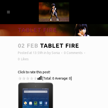
TABLET FIRE
02 FEB
TABLET FIRE
Posted at 13:59h
in
by
Sonia
0 Comments
0
Likes
Click to rate this post!
[Total:
0
Average:
0
]