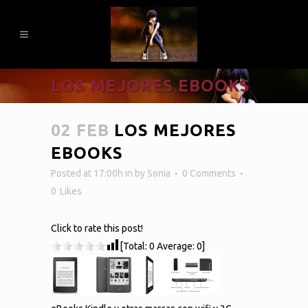
LOS MEJORES EBOOKS
02 FEB
LOS MEJORES
EBOOKS
Posted at 17:00h
in
by
Sonia
0 Comments
0
Likes
Click to rate this post!
[Total:
0
Average:
0
]