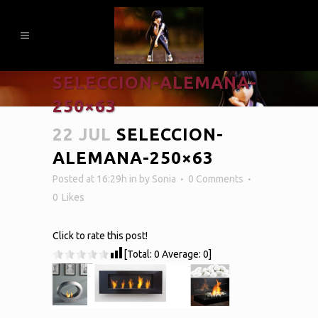
SELECCION-ALEMANA-
250×63
22 JUL
SELECCION-
ALEMANA-250×63
Posted at 16:29h
in
by
Sonia
0 Comments
0
Likes
Click to rate this post!
[Total:
0
Average:
0
]