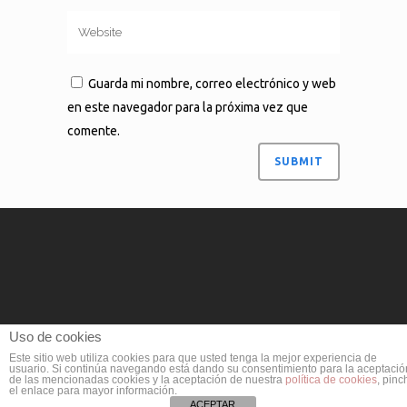
Guarda mi nombre, correo electrónico y web
en este navegador para la próxima vez que
comente.
Uso de cookies
Este sitio web utiliza cookies para que usted tenga la mejor experiencia de
usuario. Si continúa navegando está dando su consentimiento para la aceptació
de las mencionadas cookies y la aceptación de nuestra
política de cookies
, pinc
el enlace para mayor información.
Política de Cookies
I
Contacto
ACEPTAR