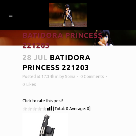
BATIDORA PRINCESS
221203
28 JUL
BATIDORA
PRINCESS 221203
Posted at 17:34h
in
by
Sonia
0 Comments
0
Likes
Click to rate this post!
[Total:
0
Average:
0
]