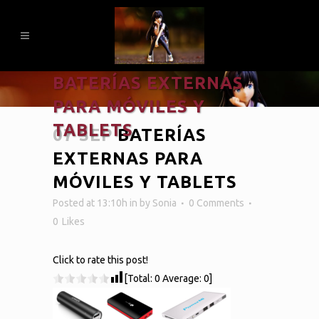
BATERÍAS EXTERNAS
PARA MÓVILES Y
TABLETS
07 SEP
BATERÍAS
EXTERNAS PARA
MÓVILES Y TABLETS
Posted at 13:10h
in
by
Sonia
0 Comments
0
Likes
Click to rate this post!
[Total:
0
Average:
0
]